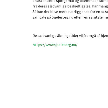
eksistentielle spørgsmål og dilemmaer, som n
fra deres sædvanlige beskæftigelse, har mang
Så kan det blive mere nærliggende for en at 
samtale på Sjælesorg.nu eller i en samtale me
De sædvanlige åbningstider vil fremgå af hj
https://www.sjaelesorg.nu/