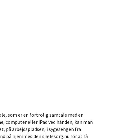
ale, som er en fortrolig samtale med en
one, computer eller iPad ved hånden, kan man
get, på arbejdspladsen, i sygesengen fra
 ind på hjemmesiden sjælesorg.nu for at få