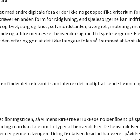
.nu
t med andre digitale fora er der ikke noget specifikt kriterium f
æver en anden form for rådgivning, end sjælesørgerne kan indfri, 
 og tvivl, sorg og krise, selvmordstanker, overgreb, mobning, men
de og ældre mennesker henvender sig med til sjælesørgerne. Flere 
den erfaring gør, at det ikke længere føles så fremmed at konta
en finder det relevant i samtalen er det muligt at sende bønner og
 åbningstiden, så vi mens kirkerne er lukkede holder åbent på sjæl
tid og man kan tale om to typer af henvendelser. De henvendelser 
 der gennem længere tid og før krisen brød ud har været påvirk