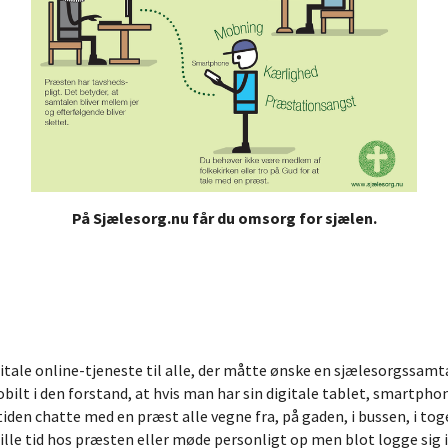
På Sjælesorg.nu får du omsorg for sjælen.
itale online-tjeneste til alle, der måtte ønske en sjælesorgssamt
ilt i den forstand, at hvis man har sin digitale tablet, smartph
stiden chatte med en præst alle vegne fra, på gaden, i bussen, i to
tille tid hos præsten eller møde personligt op men blot logge sig