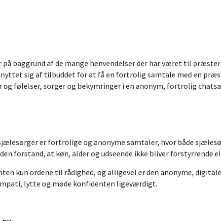
er på baggrund af de mange henvendelser der har været til præster
 benyttet sig af tilbuddet for at få en fortrolig samtale med en pr
r og følelser, sorger og bekymringer i en anonym, fortrolig chat
ælesørger er fortrolige og anonyme samtaler, hvor både sjælesø
 den forstand, at køn, alder og udseende ikke bliver forstyrrende e
en kun ordene til rådighed, og alligevel er den anonyme, digital
mpati, lytte og møde konfidenten ligeværdigt.