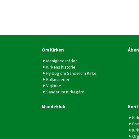
Om Kirken
Åben
Menighedsrådet
Kirkens historie
Ny bog om Sanderum Kirke
Kalkmalerier
Vejkirke
Sanderum Kirkegård
Mandeklub
Kont
Kir
Præ
Kir
Org