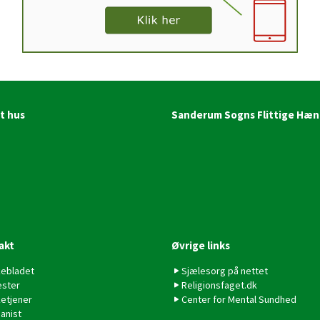
t hus
Sanderum Sogns Flittige Hæn
akt
Øvrige links
kebladet
Sjælesorg på nettet
ster
Religionsfaget.dk
ketjener
Center for Mental Sundhed
anist