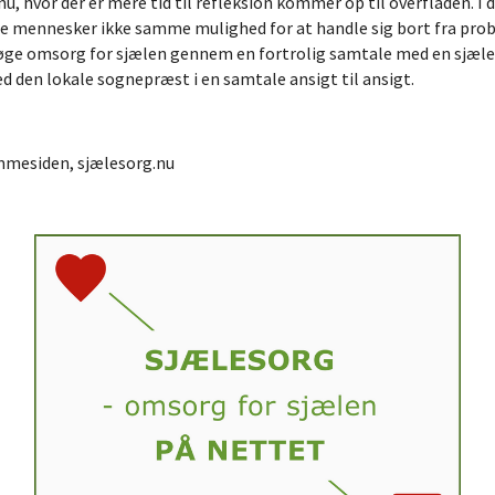
u, hvor der er mere tid til refleksion kommer op til overfladen.
e mennesker ikke samme mulighed for at handle sig bort fra probl
søge omsorg for sjælen gennem en fortrolig samtale med en sjæle
d den lokale sognepræst i en samtale ansigt til ansigt.
emmesiden, sjælesorg.nu