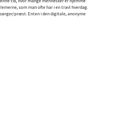
 I denne tid, hvor mange mennesker er hjemme
emerne, som man ofte har i en travl hverdag.
sørger/præst. Enten i den digitale, anonyme