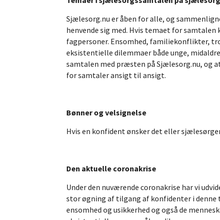
Temaer i sjælesorgssamtalen på sjælesorg
Sjælesorg.nu er åben for alle, og sammenligne
henvende sig med. Hvis temaet for samtalen kr
fagpersoner. Ensomhed, familiekonflikter, tro
eksistentielle dilemmaer både unge, midaldren
samtalen med præsten på Sjælesorg.nu, og at 
for samtaler ansigt til ansigt.
Bønner og velsignelse
Hvis en konfident ønsker det eller sjælesørger
Den aktuelle coronakrise
Under den nuværende coronakrise har vi udvidet
stor øgning af tilgang af konfidenter i denne 
ensomhed og usikkerhed og også de mennesker