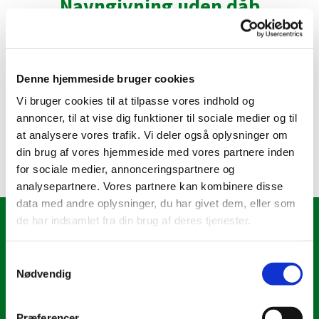
Navngivning uden dåb
Denne hjemmeside bruger cookies
Alle børn skal navngives inden de bliver 6 måneder.
Ønsker I jeres barn navngivet uden dåb, skal det ske
Vi bruger cookies til at tilpasse vores indhold og
via
www.borger.dk
annoncer, til at vise dig funktioner til sociale medier og til
at analysere vores trafik. Vi deler også oplysninger om
Se Familieretshusets liste over godkendte fornavne
din brug af vores hjemmeside med vores partnere inden
i Danmark.
KLIK HER.
for sociale medier, annonceringspartnere og
analysepartnere. Vores partnere kan kombinere disse
data med andre oplysninger, du har givet dem, eller som
de har indsamlet fra din brug af deres tjenester.
Om Kirken
Menighedsrådet
S
Kirkens historie
Nødvendig
a
Ny bog om Sanderum Kirke
m
Kalkmalerier
t
Vejkirke
Præferencer