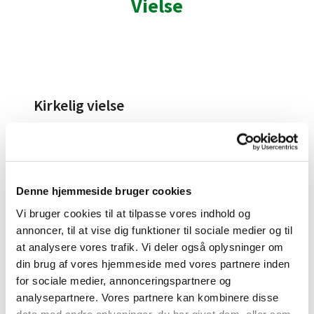
Vielse
Kirkelig vielse
Kommende brudepar er velkomne til at kontakte
kirkens kontor for at aftale en vielsesdato, tlf: 66 17
30 31.
Denne hjemmeside bruger cookies
Man skal som udgangspunkt have bopæl i
Vi bruger cookies til at tilpasse vores indhold og
Sanderum sogn for at kunne blive viet her, eller
have anden tilknytning til kirken.
annoncer, til at vise dig funktioner til sociale medier og til
at analysere vores trafik. Vi deler også oplysninger om
Når vielsesdatoen er aftalt, arrangeres der tid til en
din brug af vores hjemmeside med vores partnere inden
samtale med præsten.
for sociale medier, annonceringspartnere og
Det kommende brudepar skal desuden henvende
analysepartnere. Vores partnere kan kombinere disse
sig på kommunen for at få udstedt en
data med andre oplysninger, du har givet dem, eller som