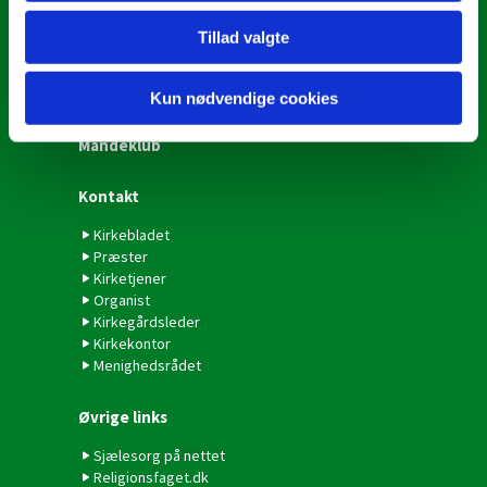
Udflugt
Tillad valgte
Kor
De grønne pigespejdere
Kun nødvendige cookies
Mandeklub
Kontakt
Kirkebladet
Præster
Kirketjener
Organist
Kirkegårdsleder
Kirkekontor
Menighedsrådet
Øvrige links
Sjælesorg på nettet
Religionsfaget.dk