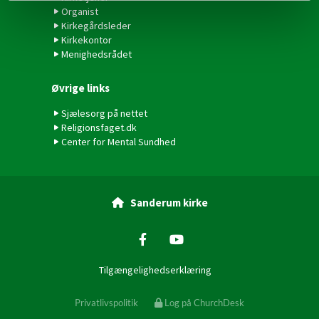
Organist
Kirkegårdsleder
Kirkekontor
Menighedsrådet
Øvrige links
Sjælesorg på nettet
Religionsfaget.dk
Center for Mental Sundhed
Sanderum kirke

Tilgængelighedserklæring
Privatlivspolitik
Log på ChurchDesk