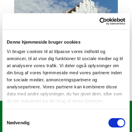
Denne hjemmeside bruger cookies
Vi bruger cookies til at tilpasse vores indhold og
annoncer, til at vise dig funktioner til sociale medier og til
at analysere vores trafik. Vi deler også oplysninger om
din brug af vores hjemmeside med vores partnere inden
for sociale medier, annonceringspartnere og
Sanderum kirke er åben alle dage fra 9.00 - 16.00.
analysepartnere. Vores partnere kan kombinere disse
data med andre oplysninger, du har givet dem, eller som
de har indsamlet fra din brug af deres tjenester.
Om Kirken
S
Nødvendig
a
Menighedsrådet
Kirkens historie
m