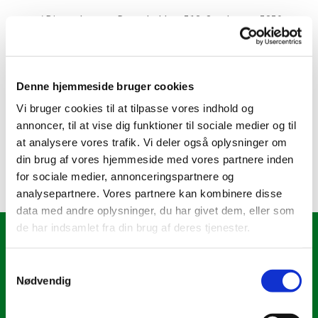
v/ Bjarne Larsen, Dragebakken 512, Sanderum, 5250
Odense SV - tlf. 24 65 08 23
Sanderum kirkekontor, Sanderumvej 129, 5250
Odense SV - tlf. 66 17 30 31 - fax 66 17 52 31
Denne hjemmeside bruger cookies
Vi bruger cookies til at tilpasse vores indhold og
annoncer, til at vise dig funktioner til sociale medier og til
Se dagsorden for kommende menighedsrådsmøde
at analysere vores trafik. Vi deler også oplysninger om
VED AT KLIKKE HER
din brug af vores hjemmeside med vores partnere inden
for sociale medier, annonceringspartnere og
analysepartnere. Vores partnere kan kombinere disse
data med andre oplysninger, du har givet dem, eller som
de har indsamlet fra din brug af deres tjenester.
Om Kirken
S
Menighedsrådet
Nødvendig
a
Kirkens historie
Ny bog om Sanderum Kirke
m
Kalkmalerier
t