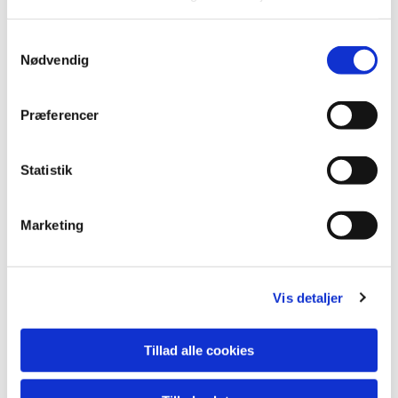
Du vil måske også kunne lide...
S
Nødvendig
a
m
t
Præferencer
y
k
k
Statistik
e
v
Marketing
a
l
g
Vis detaljer
Tillad alle cookies