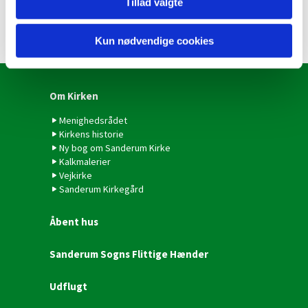
Tillad valgte
Kun nødvendige cookies
Om Kirken
Menighedsrådet
Kirkens historie
Ny bog om Sanderum Kirke
Kalkmalerier
Vejkirke
Sanderum Kirkegård
Åbent hus
Sanderum Sogns Flittige Hænder
Udflugt