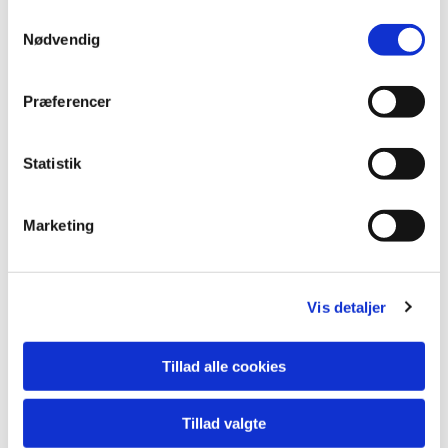
S
Nødvendig
a
m
t
Præferencer
y
k
k
Statistik
e
v
Marketing
a
l
g
Vis detaljer
Tillad alle cookies
Tillad valgte