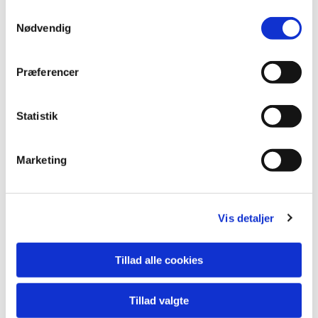
S
Nødvendig
a
m
t
Præferencer
y
k
k
Statistik
e
v
Marketing
a
l
g
Vis detaljer
Tillad alle cookies
Tillad valgte