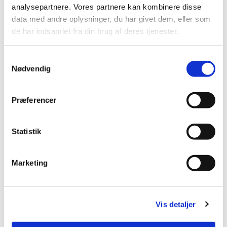
analysepartnere. Vores partnere kan kombinere disse
data med andre oplysninger, du har givet dem, eller som
de har indsamlet fra din brug af deres tjenester.
S
Nødvendig
a
Du vil måske også kunne lide...
m
t
Præferencer
y
k
k
Statistik
e
v
Marketing
a
l
g
Vis detaljer